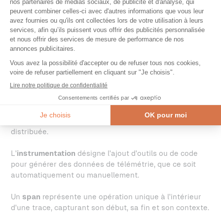
Une
API
(Application Programming Interface)
représente l'interface dédiée à la génération ou à la
corrélation des données de télémétrie, définissant le
contrat entre votre code et le système d'observabilité.
Le
Collecteur
fonctionne comme un processeur et
exportateur neutre pour les données de télémétrie,
capable de les recevoir, transformer et router selon vos
besoins.
Le
traçage distribué
permet le suivi des requêtes à
travers plusieurs services dans une architecture
distribuée.
L'
instrumentation
désigne l'ajout d'outils ou de code
pour générer des données de télémétrie, que ce soit
automatiquement ou manuellement.
Un
span
représente une opération unique à l'intérieur
d'une trace, capturant son début, sa fin et son contexte.