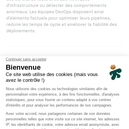
d’infrastructure ou détecter des comportements
anormaux. Les équipes DevOps disposent ainsi
d’éléments factuels pour optimiser leurs pipelines,
réduire les temps de cycle et améliorer la fiabilité des
déploiements.
Glossaire des termes OpenTelemetry
Le
protocole OpenTelemetry (OTLP)
constitue le
protocole standard indépendant des fournisseurs utilisé
pour transmettre les données entre les composants
OpenTelemetry et les backends d'observabilité. Sa
conception optimisée garantit une transmission
efficace des trois types de télémétrie dans un format
cohérent.