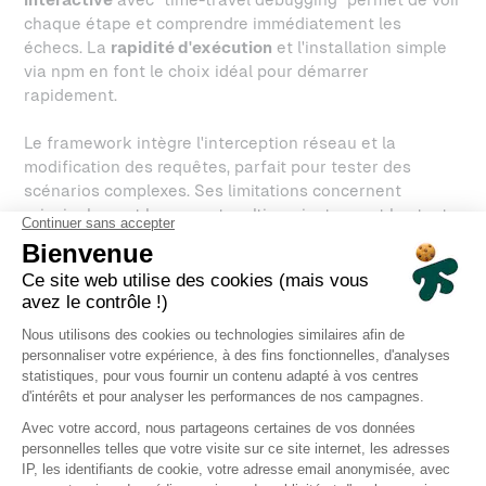
chaque étape et comprendre immédiatement les
échecs. La
rapidité d'exécution
et l'installation simple
via npm en font le choix idéal pour démarrer
rapidement.
Le framework intègre l'interception réseau et la
modification des requêtes, parfait pour tester des
scénarios complexes. Ses limitations concernent
principalement le support multi-navigateurs et les tests
multi-domaines.
Les
plateformes de test modernes
répondent à un
besoin critique : démocratiser l'accès aux tests
automatisés. Ces solutions éliminent les barrières
techniques traditionnelles comme l'installation
complexe, la configuration des environnements, ou la
nécessité de compétences en programmation. Elles
transforment des frameworks puissants mais
complexes en outils accessibles via des interfaces
visuelles intuitives.