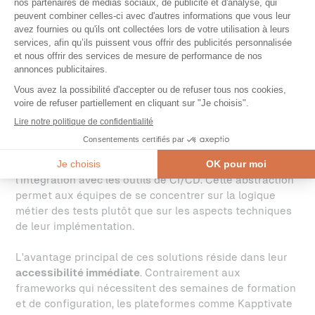
kapptivate
illustre parfaitement cette approche. Pour
les tests web, kapptivate s’appuie sur la robustesse de
webdriverIO, un framework reconnu et éprouvé. Mais là
où un framework reste réservé aux profils techniques,
kapptivate ajoute la valeur d’une plateforme : interface
visuelle et intuitive, dashboards partagés, résultats
exploitables en un coup d’œil et collaboration fluide
entre développeurs et utilisateurs métier. La plateforme
gère automatiquement l'infrastructure de test, la
parallélisation, la génération de rapports, et
l'intégration avec les outils de CI/CD. Cette abstraction
permet aux équipes de se concentrer sur la logique
métier des tests plutôt que sur les aspects techniques
de leur implémentation.
L'avantage principal de ces solutions réside dans leur
accessibilité immédiate
. Contrairement aux
frameworks qui nécessitent des semaines de formation
et de configuration, les plateformes comme Kapptivate